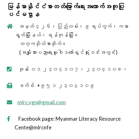
မြန်မာနိုင်ငံစာတတ်မြောက်ရေးအထောက်အကူပြု
ပင်မဌာန
အမှတ် ၄၂၆၊ ပြည်လမ်း၊ ၉ ရပ်ကွက်၊ ကမာ
ရွတ်မြို့နယ်၊ ရန်ကုန်မြို့။
တက္ကသိုလ်စာတိုက်။
(အမျိုးသားပညာရေးမူဝါဒကော်ရှင်ရုံးဝင်းအတွင်း)
ဖုန်း ၀၁ ၂၃၀၄၁၀၇၊ ၂၃၀၄၁၀၈၊
ဖက်စ် +၉၅ ၁ ၂၃၀၄၁၀၉
mlrc.ygn@gmail.com
Facebook page: Myanmar Literacy Resource
Cente@mlrcnfe