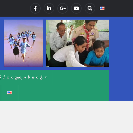
ာင်းပြင်ပပညာရေးအစီအစဉ်