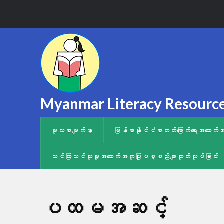
Myanmar Literacy Resourc
မူလစာမျက်နှာ
မြန်မာနိုင်ငံစာတတ်မြောက်ရေးအထော
သင်ကြားသင်ယူမှုအထောက်အကူပြုပစ္စည်းများထုတ်လုပ်ခြင်း
ပထမအဆင့်