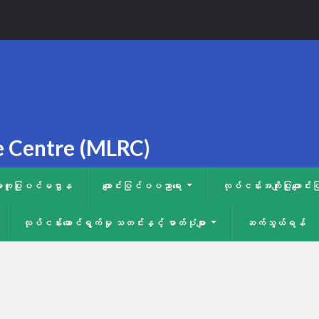
e Centre (MLRC)
က်အကူပြုပင်မဌာန
ကျောင်းပြင်ပပညာရေး
လုပ်ငန်းအကျိုးပြုကျေ
လုပ်ငန်းဆောင်ရွက်မှု သတင်းနှင့် ဓာတ်ပုံများ
ဆက်သွယ်ရန်