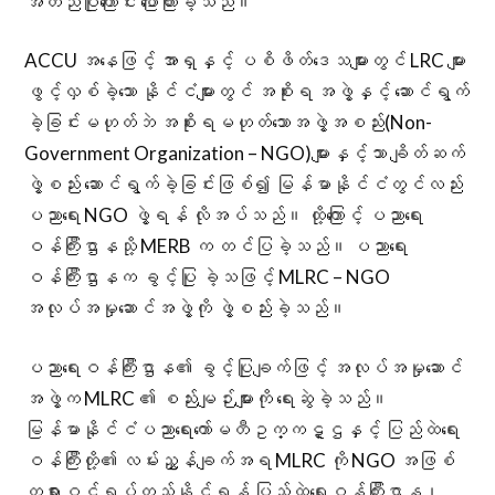
အတည်ပြုကြောင်း ပြောကြားခဲ့သည်။
ACCU အနေဖြင့် အာရှနှင့် ပစိဖိတ်ဒေသများတွင် LRC များ
ဖွင့်လှစ်ခဲ့သော နိုင်ငံများတွင် အစိုးရ အဖွဲ့နှင့် ဆောင်ရွက်
ခဲ့ခြင်းမဟုတ်ဘဲ အစိုးရမဟုတ်သောအဖွဲ့အစည်း(Non-
Government Organization – NGO)များနှင့်သာ ချိတ်ဆက်
ဖွဲ့စည်း ဆောင်ရွက်ခဲ့ခြင်းဖြစ်၍ မြန်မာနိုင်ငံတွင်လည်း
ပညာရေး NGO ဖွဲ့ရန် လိုအပ်သည်။ ထို့ကြောင့် ပညာရေး
ဝန်ကြီးဌာနသို့ MERB က တင်ပြခဲ့သည်။ ပညာရေး
ဝန်ကြီးဌာနက ခွင့်ပြု ခဲ့သဖြင့် MLRC – NGO
အလုပ်အမှုဆောင်အဖွဲ့ကို ဖွဲ့စည်းခဲ့သည်။
ပညာရေးဝန်ကြီးဌာန၏ ခွင့်ပြုချက်ဖြင့် အလုပ်အမှုဆောင်
အဖွဲ့က MLRC ၏ စည်းမျဉ်းများကို ရေးဆွဲခဲ့သည်။
မြန်မာနိုင်ငံပညာရေးကော်မတီဥက္ကဋ္ဌနှင့် ပြည်ထဲရေး
ဝန်ကြီးတို့၏ လမ်းညွှန်ချက်အရ MLRC ကို NGO အဖြစ်
တရားဝင်ရပ်တည်နိုင်ရန် ပြည်ထဲရေးဝန်ကြီးဌာန၊