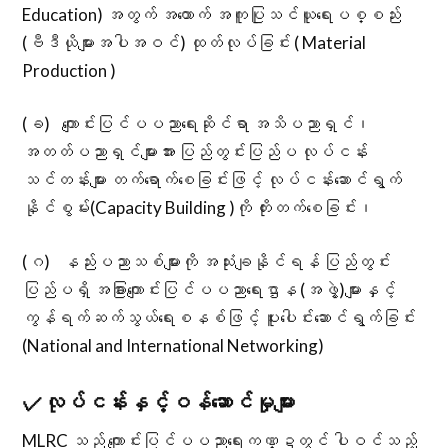
Education) အတွက် အထောက် အကူပြုသင်ယူရေးပစ္စည်း
(ဗီဒီယိုများအပါအဝင်) ထုတ်လုပ်ခြင်း ( Material
Production )
(ခ) ကျောင်းပြင်ပပညာရေးဆိုင်ရာ အသိပညာရှင်၊
အတတ်ပညာရှင်များအား ပြည်တွင်းပြည်ပ လုပ်ငန်း
သင်တန်းများ တက်ရောက်စေခြင်းဖြင့် လုပ်ငန်းဆောင်ရွက်
နိုင်စွမ်း(Capacity Building )ကို တိုးတက်စေခြင်း၊
(ဂ) နည်းပညာသစ်များကို အသုံးချနိုင်ရန် ပြည်တွင်း
ပြည်ပရှိ အခြားကျောင်းပြင်ပပညာရေးဌာန (အဖွဲ့)များနှင့်
ကွန်ရက်ဆက်သွယ်ရေးစနစ်ဖြင့် ပူးပေါင်းဆောင်ရွက်ခြင်း
(National and International Networking)
✓
လုပ်ငန်းနှင့်ဝန်ဆောင်မှုများ
MLRC သည် ကျောင်းပြင်ပပညာရေးကဏ္ဍတွင် ပါဝင်သည့်