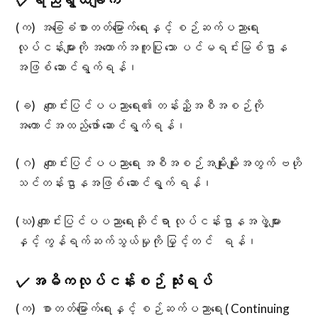
✓
ရည်ရွယ်ချက်
(က) အခြေခံစာတတ်မြောက်ရေးနှင့် စဉ်ဆက်ပညာရေး
လုပ်ငန်းများကို အထောက်အကူပြု သော ပင်မရင်းမြစ်ဌာန
အဖြစ် ဆောင်ရွက်ရန်၊
(ခ) ကျောင်းပြင်ပပညာရေး၏ တန်းညှိအစီအစဉ်ကို
အကောင်အထည်ဖော် ဆောင်ရွက်ရန်၊
(ဂ) ကျောင်းပြင်ပပညာရေး အစီအစဉ်အမျိုးမျိုးအတွက် ဗဟို
သင်တန်းဌာနအဖြစ် ဆောင်ရွက် ရန်၊
(ဃ) ကျောင်းပြင်ပပညာရေးဆိုင်ရာ လုပ်ငန်းဌာနအဖွဲ့များ
နှင့် ကွန်ရက်ဆက်သွယ်မှုကို မြှင့်တင် ရန်၊
✓
အဓိကလုပ်ငန်းစဉ် သုံးရပ်
(က) စာတတ်မြောက်ရေးနှင့် စဉ်ဆက်ပညာရေး ( Continuing