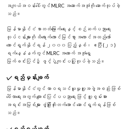
အကျယ်အဝန်းပေါ်တွင် MLRC အဆောက်အအုံကို ဆောက်လုပ်ခဲ့
သည်။
မြန်မာနိုင်ငံ စာတတ်မြောက်ရေးနှင့် စဉ်ဆက်ပညာရေး
လုပ်ငန်းများကို ထိရောက်အောင်မြင်စွာ အကောင်အထည်ဖော်
ဆောင်ရွက်နိုင်ရန် ၂၀၀၀ ပြည့်နှစ်၊ ဧပြီ (၂၁)
ရက်နေ့နံနက်တွင် MLRC အဆောက် အအုံရှေ့
မြက်ခင်းပြင်၌ ဖွင့်ပွဲကျင်းပပြုလုပ်ခဲ့သည်။
✓
ရည်မှန်းချက်
မြန်မာနိုင်ငံတွင် ထာဝရသင်ယူမှုလူ့အဖွဲ့အစည်း ဖြစ်
ပေါ်လာရေးအတွက် ကျောင်းပြင်ပပညာရေး ဖြင့် လူ့စွမ်းအား
အရင်းအမြစ်များ ဖွံ့ဖြိုးတိုးတက်အောင် ဆောင်ရွက်ရန်ဖြစ်
သည်။