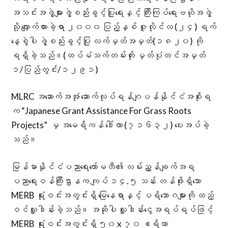
အသင်းအဖွဲ့များဖွဲ့စည်းခွင့်ပြုရေးနှင့် ကြီးကြပ်ရေးဗဟိုအဖွဲ့
သို့ လျှောက်ထားခဲ့ရာ ၂၀၀၀ ပြည့်နှစ် ဇူလိုင်လ (၂၄) ရက်
နေ့စွဲပါ ဖွဲ့စည်းခွင့်ပြု လက်မှတ်အမှတ်(၁၈၂၀) ကို
ရရှိခဲ့သည်။(ထပ်မံသက်တမ်းတိုး မှတ်ပုံတင်အမှတ်
၁/ပြည်တွင်း/၁၂၉၁)
MLRC အဆောက်အအုံ ဆောက်လုပ်ရန်ဂျပန်နိုင်ငံအစိုးရ
က “Japanese Grant Assistance For Grass Roots
Projects” မှ အမေရိကန် ဒေါ်လာ (၇၁၆၃၂) ပေးအပ်ခဲ့
သည်။
မြန်မာနိုင်ငံပညာရေးကော်မတီ၏ လမ်းညွှန်ချက်အရ
ပညာရေးဝန်ကြီးဌာနက ကျပ် ၁၄.၅ သန်း တန်ဖိုးရှိသော
MERB ရုံးဝင်းအတွင်းရှိ မြေနေရာနှင့် ပရိဘောဂများကို ထည့်
ဝင်လှူဒါန်းခဲ့သည်။ အဆိုပါ လှူဒါန်းငွေအရပ်ရပ်ဖြင့်
MERB ရုံးဝင်းအတွင်းရှိ ၅၀ x ၇၀ ဧရိယာ