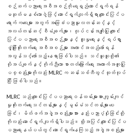
စဉ်ဆက်ပညာရေးအစီအစဉ်ကို ရေရှည်ဆောင်ရွက်ရန်
မဆုတ်မနစ်သောဇွဲဖြင့် ဆောင်ရွက်လျက်ရှိရာ ကျောင်းပြင်ပ
ရောက် ကလေးများ အတွက် အခြေခံပညာမူလတန်းဆင့်နှင့်
အလယ်တန်းဆင့် စီမံချက်များ၊ လုပ်ငန်းအကျိုးပြု ကျောင်း
ပြင်ပ ပညာရေးအစီအစဉ်များနှင့် လူမှုရေးနှင့် ရပ်ရွာ
ဖွံ့ဖြိုးတိုးတက်ရေး အစီအစဉ်များ အကောင်အထည်ဖော်ရန်
အလွန်သင့်တော်သည့် နေရာဖြစ်ပါသည်။ သင်ယူသူတို့၏
လိုအပ်ချက်နှင့် ကိုက်ညီသော စာတတ်မြောက်ရေး အထောက်အကူပြု
ပစ္စည်းများကိုလည်း MLRC က ဆန်းသစ်တီထွင် ထုတ်လုပ်
ပြီး ဖြစ်ပါသည်။
MLRC သည် ကျောင်းပြင်ပပညာရေးဝန်ထမ်းများအား ကျွမ်းကျင်
မှုတိုးတက်ရေးသင်တန်းများနှင့် မွမ်းမံသင်တန်းများ ပေး
ခြင်း၊ မိတ်ဖက်အဖွဲ့အစည်းများအား နည်းပညာပံ့ပိုးခြင်းတို့
ကိုလည်း ဆောင်ရွက် လျက်ရှိပါသည်။ ထို့အပြင် ကျောင်းပြင်ပ
ပညာရေးနယ်ပယ်တွင် ဆောင်ရွက်နေကြသည့် အဖွဲ့အစည်းများ