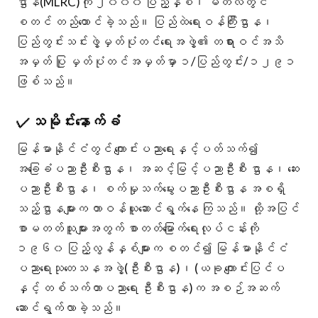
ဌာန(MLRC)ကို ၂၀၀၀ ပြည့်နှစ်၊ မတ်လတွင်
စတင် တည်ထောင်ခဲ့သည်။ ပြည်ထဲရေးဝန်ကြီးဌာန၊
ပြည်တွင်းသင်းဖွဲ့မှတ်ပုံတင်ရေးအဖွဲ့၏ တရားဝင်အသိ
အမှတ် ပြု မှတ်ပုံတင်အမှတ်မှာ ၁/ပြည်တွင်း/၁၂၉၁
ဖြစ်သည်။
✓
သမိုင်းနောက်ခံ
မြန်မာနိုင်ငံတွင် ကျောင်းပညာရေးနှင့်ပတ်သက်၍
အခြေခံပညာဦးစီးဌာန၊ အဆင့်မြင့်ပညာဦးစီး ဌာန၊ ဆေး
ပညာဦးစီးဌာန၊ စက်မှုသက်မွေးပညာဦးစီးဌာန အစရှိ
သည့်ဌာနများက တာဝန်ယူဆောင်ရွက်နေ ကြသည်။ ထို့အပြင်
စာမတတ်သူများအတွက် စာတတ်မြောက်ရေးလုပ်ငန်းကို
၁၉၆၀ ပြည့်လွန်နှစ်များက စတင်၍ မြန်မာနိုင်ငံ
ပညာရေးသုတေသနအဖွဲ့(ဦးစီးဌာန)၊ (ယခု ကျောင်းပြင်ပ
နှင့် တစ်သက်တာပညာရေး ဦးစီးဌာန)က အစဉ်အဆက်
ဆောင်ရွက်လာခဲ့သည်။