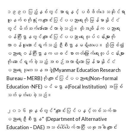
၁၉၉၀ ပြည့်နှစ်တွင် အာရှနှင့် ပစိဖိတ်ဒေသဆိုင်ရာ
ယူနက်စကိုရုံးက ကျောင်းပြင်ပပညာရေးကို မြန်မာနိုင်ငံ
တွင် မိတ်ဆက်ဖော်ဆောင်လာခဲ့သည်။ ထိုအချိန်က ပညာရေး
ဝန်ကြီးဌာနတွင် ကျောင်းပြင်ပပညာ ရေး လုပ်ငန်းများကို
တာဝန်ယူဆောင်ရွက်သည့် ဦးစီးဌာနမရှိသေးပေ။ သို့ဖြစ်၍
ပညာရေးဝန်ကြီးဌာနက ယခင် စာတတ်မြောက်ရေးလုပ်ငန်းများ
ကို ဆောင်ရွက်ခဲ့သည့် အစဉ်အလာရှိသော မြန်မာနိုင်ငံ
ပညာရေး သုတေသနအဖွဲ့(Myanmar Education Research
Bureau – MERB)ကို ကျောင်းပြင်ပပညာရေး(Non–formal
Education -NFE)ပင်မဌာန(Focal Institution) အဖြစ်
သတ်မှတ်ပေးခဲ့သည်။
၂၀၁၆ ခုနှစ်တွင် “ကျောင်းပြင်ပနှင့်တစ်သက်တာ
ပညာရေးဦးစီးဌာန” (Department of Alternative
Education – DAE)အသစ်ပေါ်ပေါက်လာပြီး ယခုအခါ ကျောင်း