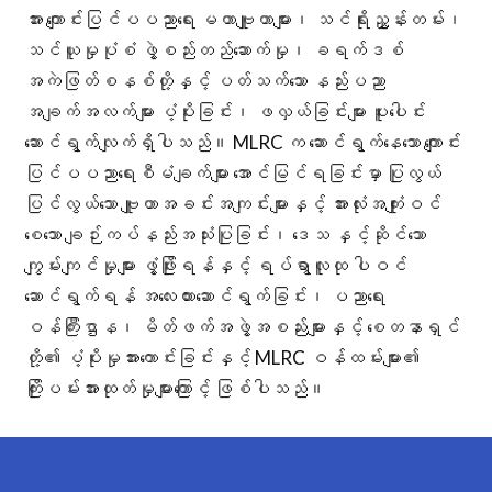
အား ကျောင်းပြင်ပပညာရေး မဟာဗျူဟာများ၊ သင်ရိုးညွှန်းတမ်း၊
သင်ယူမှုပုံစံ ဖွဲ့စည်းတည်ဆောက်မှု၊ ခရက်ဒစ်
အကဲဖြတ်စနစ်တို့နှင့် ပတ်သက်သော နည်းပညာ
အချက်အလက်များ ပံ့ပိုးခြင်း၊ ဖလှယ်ခြင်းများ ပူးပေါင်း
ဆောင်ရွက်လျက်ရှိပါသည်။ MLRC က ဆောင်ရွက်နေသော ကျောင်း
ပြင်ပပညာရေးစီမံချက်များ အောင်မြင်ရခြင်းမှာ ပြုလွယ်
ပြင်လွယ်သော ဗျူဟာအခင်းအကျင်းများနှင့် အားလုံးအကျုံးဝင်
စေသော ချဉ်းကပ်နည်းအသုံးပြုခြင်း၊ ဒေသ နှင့်ဆိုင်သော
ကျွမ်းကျင်မှုများ ဖွံ့ဖြိုးရန်နှင့် ရပ်ရွာလူထု ပါဝင်
ဆောင်ရွက်ရန် အလေးထားဆောင်ရွက်ခြင်း၊ ပညာရေး
ဝန်ကြီးဌာန၊ မိတ်ဖက်အဖွဲ့အစည်းများနှင့် စေတနာရှင်
တို့၏ ပံ့ပိုးမှုအားကောင်းခြင်းနှင့် MLRC ဝန်ထမ်းများ၏
ကြိုးပမ်းအားထုတ်မှုများကြောင့် ဖြစ်ပါသည်။