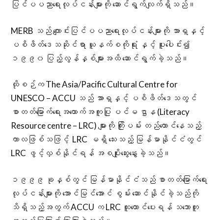
ပြင်ပပညာရေးလုပ်ငန်းများကို ဆောင်ရွက်လျက်ရှိသည်။
MERB သည် ကျောင်းပြင်ပပညာရေးလုပ်ငန်းများကို အာရှနှင့်
ပစိဖိတ်ဒေသဆိုင်ရာ ယူနက်စကိုရုံး နှင့် ပူးပေါင်း၍
၁၉၉၀ ပြည့်လွန်နှစ်များအထိ ဆောင်ရွက်ခဲ့သည်။
ထိုစဉ်က The Asia/Pacific Cultural Centre for
UNESCO – ACCU သည် အာရှနှင့် ပစိဖိတ်ဒေသတွင်
စာတတ်မြောက်ရေးအထောက်အကူပြု ပင်မ ဌာန (Literacy
Resource centre – LRC) များကို ကြိုးပမ်း တည်ထောင်နေသည့်
ကာလဖြစ်သဖြင့် LRC မရှိ သေးသည့် မြန်မာနိုင်ငံတွင်
LRC ဖွင့်လှစ်နိုင်ရန် အစပျိုးဆွေးနွေးခဲ့သည်။
၁၉၉၉ ခုနှစ်တွင် မြန်မာနိုင်ငံသည် စာတတ်မြောက်ရေး
လုပ်ငန်းများကို အောင်မြင်အောင် စွမ်း ဆောင်နိုင်ခဲ့သည်ကို
သိရှိသည့်အတွက် ACCU က LRC ထူထောင်ပေးရန် သဘောတူ