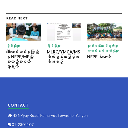
READ NEXT →
ဗွီဒီယိုများ
ဗွီဒီယိုများ
လုပ်ငန်းဆောင်ရွက်မှု
သတင်းနှင့် ဓာတ်ပုံများ
ဒေါ်အောင်ဆန်းစုကြည်
MLRC/YMCA/MS
မှ NFPE/MEသို့
စိတ်ခွန်အားမြှင့်အ
NFPE မဲဆောက်
အလည်အပတ်
စီအစဥ်
သွားရောက်
CONTACT
426 Pyay Road, Kamaryut Township, Yangon.
01-2304107