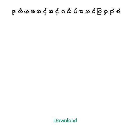
ဒုတိယအဆင့်အင်္ဂလိပ်စာသင်ပြမှုပုံစံ
Download