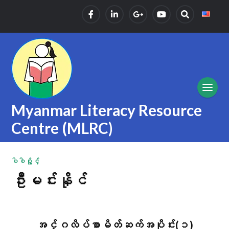
Myanmar Literacy Resource
Centre (MLRC)
ပါဝါပွိုင့်
ဦးမင်းနိုင်
အင်္ဂလိပ်စာမိတ်ဆက်အပိုင်း(၁)