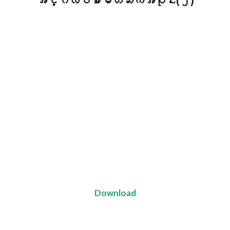
အင်္ဂလိပ်စာမိတ်ဆက်အပိုင်း(၂)
Download